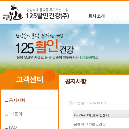
회사소개
|
고객센터
공지사항
공지사항
작성일 : 16-06-30 11:10
1:1문의
FaceTox 3차 교육 신청서
글쓴이 :
125활인건강
FAQ