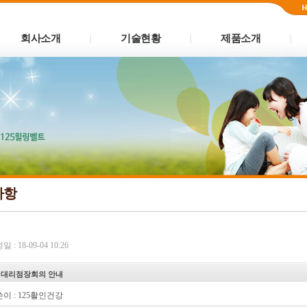
회사소개
기술현황
제품소개
|
|
|
사항
 : 18-09-04 10:26
 대리점장회의 안내
이 :
125활인건강