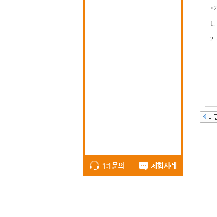
<
1
2
(