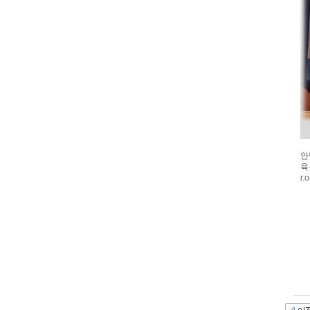
안
육
r.o