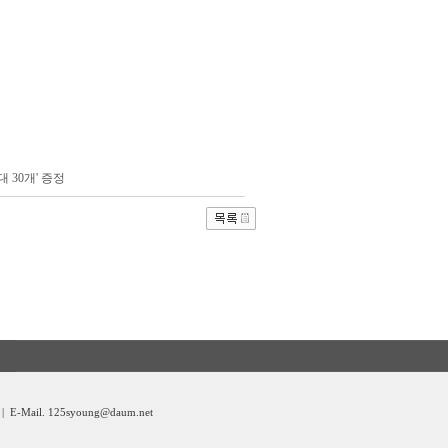
 30개' 증정
 | E-Mail. 125syoung@daum.net