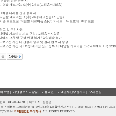
) 취급점 신규 등록 시
 디딤발 게르마늄 소(小) 2세트(교정용+지압용)
) 1회성 대리점 신규 등록 시
 디딤발 게르마늄 소(小) 20세트(교정용+지압용)
기존 프로모션 ‘디딤발 게르마늄 소(小) 30세트 + 목 보호대 30개’ 포함
참고 및 주의사항
 디딤발 게르마늄 세트 구성 : 교정용 + 지압용
 사이즈 교환 및 구성 변경 불가 / 당일배송 불가
 프로모션 기간 내 신청서 송부 및 결제 완료 시 증정
 프로모션 기간 외 1회성 대리점 신규 등록 시 '디딤발 게르마늄 소(小) 30세트 + 목 보호대
이트맵
|
개인정보처리방침
|
이용약관
|
이메일무단수집거부
|
오시는길
 : 409-86-44591 | 대표이사 : 문병곤 |
구 제봉로 199(대인동 41-1번지) 3층 125활인건강(주)
| T. 1899-8895 | F. 062-524-9595
T(C) 2014
125활인건강주식회사
. ALL RIGHTS RESERVED.