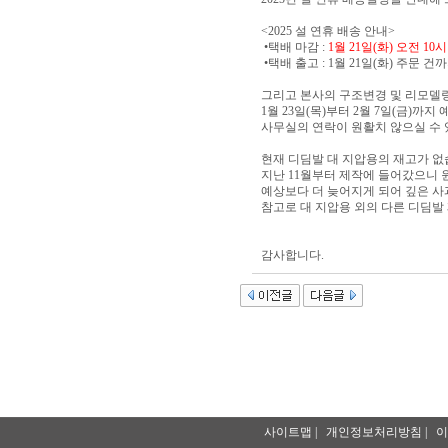
<2025 설 연휴 배송 안내>
•택배 마감 :
1월 21일(화) 오전 1
•택배 출고 : 1월 21일(화) 주문 
그리고 본사의 구조변경 및 리모델
1월 23일(목)부터 2월 7일(금)까
사무실의 연락이 원활치 않으실 수
현재 디딤발 대 지압용의 재고가 없
지난 11월부터 제작에 들어갔으니 
예상보다 더 늦어지게 되어 깊은 사
참고로 대 지압용 외의 다른 디딤발
감사합니다.
사이트맵
|
개인정보처리방침
|
이