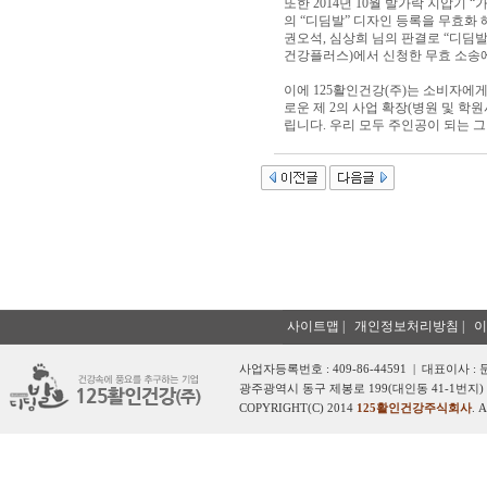
또한 2014년 10월 발가락 지압
의 “디딤발” 디자인 등록을 무효화 
권오석, 심상희 님의 판결로 “디딤
건강플러스)에서 신청한 무효 소송
이에 125활인건강(주)는 소비자에
로운 제 2의 사업 확장(병원 및 
립니다. 우리 모두 주인공이 되는 그
사이트맵
|
개인정보처리방침
|
이
사업자등록번호 : 409-86-44591 | 대표이사 :
광주광역시 동구 제봉로 199(대인동 41-1번지) 
COPYRIGHT(C) 2014
125활인건강주식회사
. 