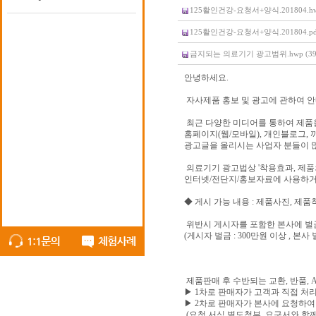
125활인건강-요청서+양식.201804.hwp
125활인건강-요청서+양식.201804.pdf 
금지되는 의료기기 광고범위.hwp (39.
안녕하세요.
자사제품 홍보 및 광고에 관하여 
최근 다양한 미디어를 통하여 제품
홈페이지(웹/모바일), 개인블로그, 까
광고글을 올리시는 사업자 분들이 
의료기기 광고법상 '착용효과, 제품
인터넷/전단지/홍보자료에 사용하거나
◆ 게시 가능 내용 : 제품사진, 제
위반시 게시자를 포함한 본사에 벌
(게시자 벌금 : 300만원 이상 , 본사
제품판매 후 수반되는 교환, 반품, A
▶ 1차로 판매자가 고객과 직접 처리
▶ 2차로 판매자가 본사에 요청하여
(요청 서식 별도첨부, 요구서와 함