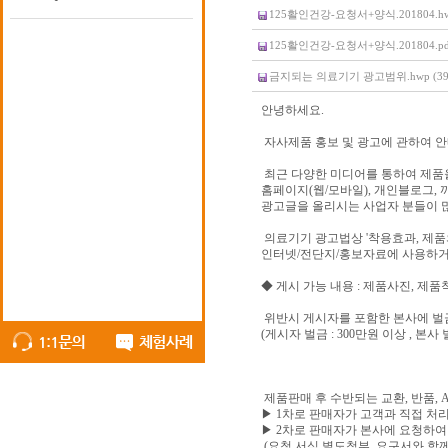
125활인건강-요청서+양식.201804.hwp
125활인건강-요청서+양식.201804.pdf 
금지되는 의료기기 광고범위.hwp (39.
안녕하세요.
자사제품 홍보 및 광고에 관하여 
최근 다양한 미디어를 통하여 제품
홈페이지(웹/모바일), 개인블로그, 까
광고글을 올리시는 사업자 분들이 
의료기기 광고법상 '착용효과, 제품
인터넷/전단지/홍보자료에 사용하거나
◆ 게시 가능 내용 : 제품사진, 제
위반시 게시자를 포함한 본사에 벌
(게시자 벌금 : 300만원 이상 , 본사
제품판매 후 수반되는 교환, 반품, A
▶ 1차로 판매자가 고객과 직접 처리
▶ 2차로 판매자가 본사에 요청하여
(요청 서식 별도첨부, 요구서와 함