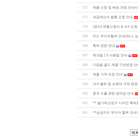
172
제품 신청 및 배송 과정 안내
171
세금계산서 발행 요청 안내
170
[양식] 제품신청서 & A/S 요
169
카드 무이자할부 안내(하나, 삼
168
특허 관련 안내
167
체크빌 2.0 사용법 안내
166
디딤발 골드 제품 구성변경 안
165
제품 가격 조정 안내
164
[A/S 벨트 및 보호대 규정 변경
163
중국 수출 관련 장려금 안내
162
** 발가락교정구 디자인 특허등
161
**삼성카드 무이자 할부 안내